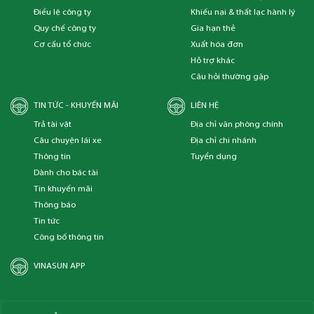
Điều lệ công ty
Khiếu nại & thất lạc hành lý
Quy chế công ty
Gia hạn thẻ
Cơ cấu tổ chức
Xuất hóa đơn
Hỗ trợ khác
Câu hỏi thường gặp
TIN TỨC - KHUYẾN MÃI
LIÊN HỆ
Trả tài vật
Địa chỉ văn phòng chính
Câu chuyện lái xe
Địa chỉ chi nhánh
Thông tin
Tuyển dụng
Dành cho bác tài
Tin khuyến mãi
Thông báo
Tin tức
Công bố thông tin
VINASUN APP