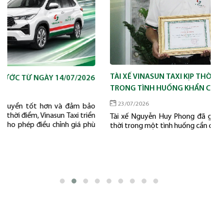
TÀI XẾ VINASUN TAXI KỊP THỜI HỖ TRỢ K
GÀY 14/07/2026
TRONG TÌNH HUỐNG KHẨN CẤP
23/07/2026
 hơn và đảm bảo
Vinasun Taxi triển
Tài xế Nguyễn Huy Phong đã góp phần hỗ tr
iều chỉnh giá phù
thời trong một tình huống cần cấp cứu khẩn c