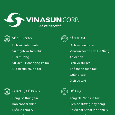
VỀ CHÚNG TÔI
SẢN PHẨM
Lịch sử hình thành
Dịch vụ taxi trả sau
Sứ mệnh và Tầm nhìn
Vinasun Green Taxi Đà Nẵng
Giải thưởng
Xe đi tỉnh
Sự kiện - Hoạt động xã hội
Dịch vụ du lịch
Giá trị của chúng tôi
Thẻ thanh toán taxi
Quảng cáo
Dịch vụ taxi
QUAN HỆ CỔ ĐÔNG
HỖ TRỢ
Công bố thông tin
Tổng đài Vinasun Taxi
Báo cáo tài chính
Liên hệ đường dây nóng
Điều lệ công ty
Khiếu nại & thất lạc hành lý