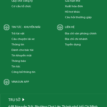
Quy chế công ty
Gia hạn thẻ
Cơ cấu tổ chức
Xuất hóa đơn
Hỗ trợ khác
Câu hỏi thường gặp
TIN TỨC - KHUYẾN MÃI
LIÊN HỆ
Trả tài vật
Địa chỉ văn phòng chính
Câu chuyện lái xe
Địa chỉ chi nhánh
Thông tin
Tuyển dụng
Dành cho bác tài
Tin khuyến mãi
Thông báo
Tin tức
Công bố thông tin
VINASUN APP
TRỤ SỞ
648 Nguyễn Trãi, Phường Chợ Lớn, Thành phố Hồ Chí Minh,