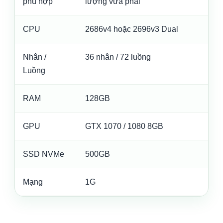
phù hợp
lượng vừa phải
lớ
CPU
2686v4 hoặc 2696v3 Dual
2
Nhân /
36 nhân / 72 luồng
4
Luồng
RAM
128GB
1
GPU
GTX 1070 / 1080 8GB
G
SSD NVMe
500GB
5
Mạng
1G
1