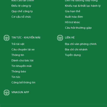
Báo cáo tài chính
Liên hệ đường dây nóng
Điều lệ công ty
Khiếu nại & thất lạc hành lý
Quy chế công ty
Gia hạn thẻ
Cơ cấu tổ chức
Xuất hóa đơn
Hỗ trợ khác
Câu hỏi thường gặp
TIN TỨC - KHUYẾN MÃI
LIÊN HỆ
Trả tài vật
Địa chỉ văn phòng chính
Câu chuyện lái xe
Địa chỉ chi nhánh
Thông tin
Tuyển dụng
Dành cho bác tài
Tin khuyến mãi
Thông báo
Tin tức
Công bố thông tin
VINASUN APP