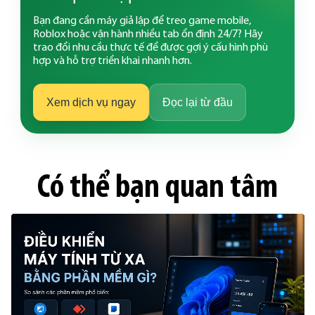
Bạn đang cần máy giả lập để treo game mobile,
Roblox hoặc vận hành nhiều tab ổn định 24/7? Hãy
trao đổi nhu cầu thực tế để được gợi ý cấu hình phù
hợp và hỗ trợ triển khai nhanh hơn.
Xem dịch vụ ngay
Đọc lại từ đầu
Có thể bạn quan tâm