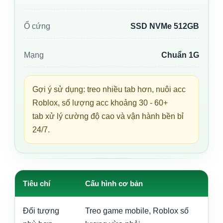
Ổ cứng
SSD NVMe 512GB
Mạng
Chuẩn 1G
Gợi ý sử dụng: treo nhiều tab hơn, nuôi acc
Roblox, số lượng acc khoảng 30 - 60+
tab xử lý cường độ cao và vận hành bền bỉ
24/7.
Tiêu chí
Cấu hình cơ bản
C
Đối tượng
Treo game mobile, Roblox số
N