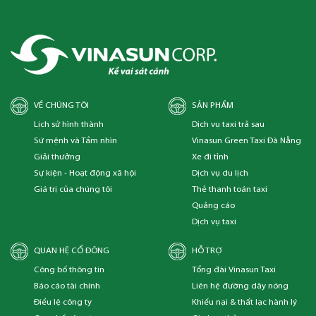
VỀ CHÚNG TÔI
SẢN PHẨM
Lịch sử hình thành
Dịch vụ taxi trả sau
Sứ mệnh và Tầm nhìn
Vinasun Green Taxi Đà Nẵng
Giải thưởng
Xe đi tỉnh
Sự kiện - Hoạt động xã hội
Dịch vụ du lịch
Giá trị của chúng tôi
Thẻ thanh toán taxi
Quảng cáo
Dịch vụ taxi
QUAN HỆ CỔ ĐÔNG
HỖ TRỢ
Công bố thông tin
Tổng đài Vinasun Taxi
Báo cáo tài chính
Liên hệ đường dây nóng
Điều lệ công ty
Khiếu nại & thất lạc hành lý