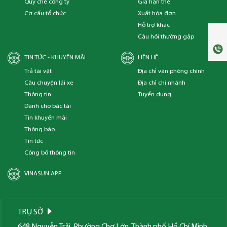
Quy chế công ty
Gia hạn thẻ
Cơ cấu tổ chức
Xuất hóa đơn
Hỗ trợ khác
Câu hỏi thường gặp
TIN TỨC - KHUYẾN MÃI
LIÊN HỆ
Trả tài vật
Địa chỉ văn phòng chính
Câu chuyện lái xe
Địa chỉ chi nhánh
Thông tin
Tuyển dụng
Dành cho bác tài
Tin khuyến mãi
Thông báo
Tin tức
Công bố thông tin
VINASUN APP
TRỤ SỞ