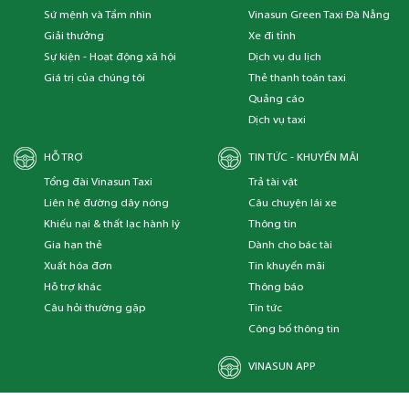
Sứ mệnh và Tầm nhìn
Vinasun Green Taxi Đà Nẵng
Giải thưởng
Xe đi tỉnh
Sự kiện - Hoạt động xã hội
Dịch vụ du lịch
Giá trị của chúng tôi
Thẻ thanh toán taxi
Quảng cáo
Dịch vụ taxi
HỖ TRỢ
TIN TỨC - KHUYẾN MÃI
Tổng đài Vinasun Taxi
Trả tài vật
Liên hệ đường dây nóng
Câu chuyện lái xe
Khiếu nại & thất lạc hành lý
Thông tin
Gia hạn thẻ
Dành cho bác tài
Xuất hóa đơn
Tin khuyến mãi
Hỗ trợ khác
Thông báo
Câu hỏi thường gặp
Tin tức
Công bố thông tin
VINASUN APP